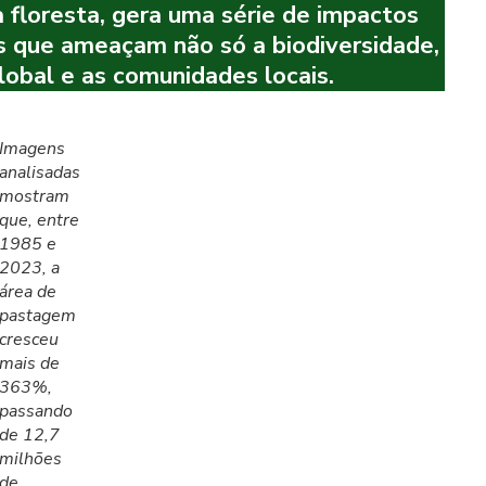
a floresta, gera uma série de impactos
s que ameaçam não só a biodiversidade,
obal e as comunidades locais.
Imagens
analisadas
mostram
que, entre
1985 e
2023, a
área de
pastagem
cresceu
mais de
363%,
passando
de 12,7
milhões
de