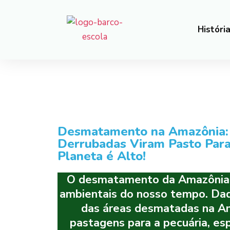
Históri
Desmatamento na Amazônia: 
Derrubadas Viram Pasto Para 
Planeta é Alto!
O desmatamento da Amazônia c
ambientais do nosso tempo. Da
das áreas desmatadas na Am
pastagens para a pecuária, es