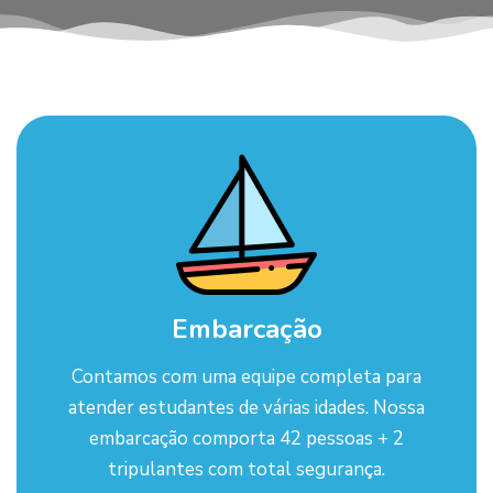
Embarcação
Contamos com uma equipe completa para
atender estudantes de várias idades. Nossa
embarcação comporta 42 pessoas + 2
tripulantes com total segurança.