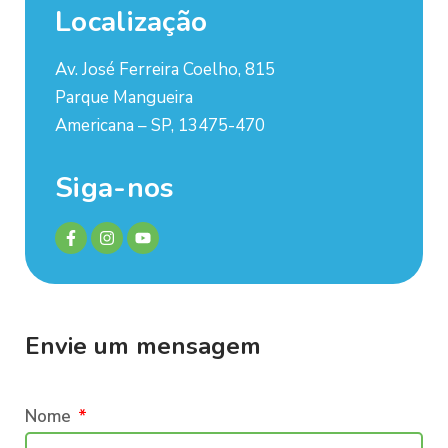
Localização
Av. José Ferreira Coelho, 815
Parque Mangueira
Americana – SP, 13475-470
Siga-nos
Envie um mensagem
Nome